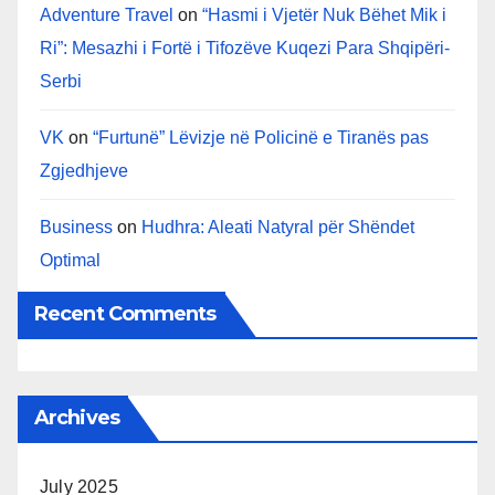
Adventure Travel
on
“Hasmi i Vjetër Nuk Bëhet Mik i
Ri”: Mesazhi i Fortë i Tifozëve Kuqezi Para Shqipëri-
Serbi
VK
on
“Furtunë” Lëvizje në Policinë e Tiranës pas
Zgjedhjeve
Business
on
Hudhra: Aleati Natyral për Shëndet
Optimal
Recent Comments
Archives
July 2025