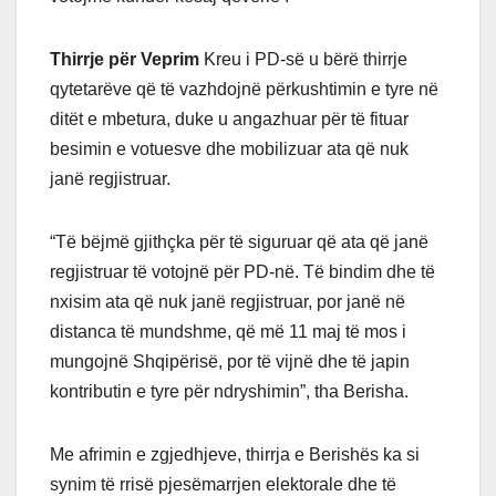
Thirrje për Veprim
Kreu i PD-së u bërë thirrje
qytetarëve që të vazhdojnë përkushtimin e tyre në
ditët e mbetura, duke u angazhuar për të fituar
besimin e votuesve dhe mobilizuar ata që nuk
janë regjistruar.
“Të bëjmë gjithçka për të siguruar që ata që janë
regjistruar të votojnë për PD-në. Të bindim dhe të
nxisim ata që nuk janë regjistruar, por janë në
distanca të mundshme, që më 11 maj të mos i
mungojnë Shqipërisë, por të vijnë dhe të japin
kontributin e tyre për ndryshimin”, tha Berisha.
Me afrimin e zgjedhjeve, thirrja e Berishës ka si
synim të rrisë pjesëmarrjen elektorale dhe të