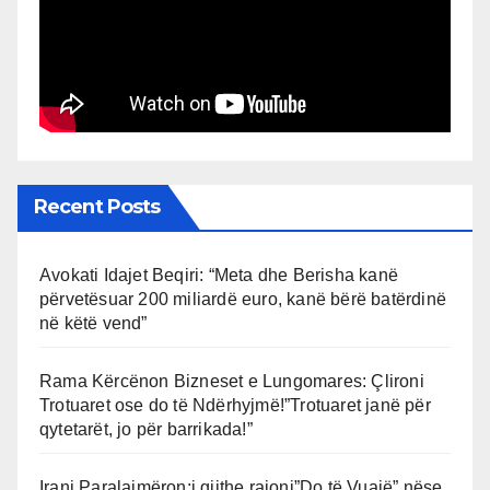
Recent Posts
Avokati Idajet Beqiri: “Meta dhe Berisha kanë
përvetësuar 200 miliardë euro, kanë bërë batërdinë
në këtë vend”
Rama Kërcënon Bizneset e Lungomares: Çlironi
Trotuaret ose do të Ndërhyjmë!”Trotuaret janë për
qytetarët, jo për barrikada!”
Irani Paralajmëron:i gjithe rajoni”Do të Vuajë” nëse