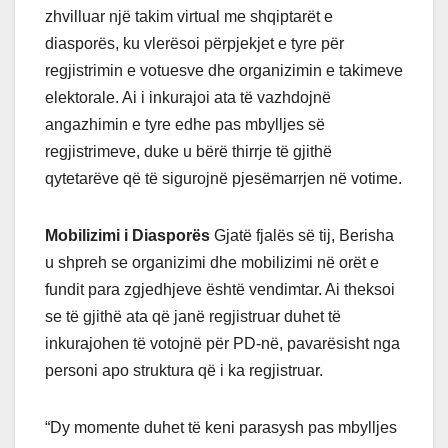
zhvilluar një takim virtual me shqiptarët e
diasporës, ku vlerësoi përpjekjet e tyre për
regjistrimin e votuesve dhe organizimin e takimeve
elektorale. Ai i inkurajoi ata të vazhdojnë
angazhimin e tyre edhe pas mbylljes së
regjistrimeve, duke u bërë thirrje të gjithë
qytetarëve që të sigurojnë pjesëmarrjen në votime.
Mobilizimi i Diasporës
Gjatë fjalës së tij, Berisha
u shpreh se organizimi dhe mobilizimi në orët e
fundit para zgjedhjeve është vendimtar. Ai theksoi
se të gjithë ata që janë regjistruar duhet të
inkurajohen të votojnë për PD-në, pavarësisht nga
personi apo struktura që i ka regjistruar.
“Dy momente duhet të keni parasysh pas mbylljes