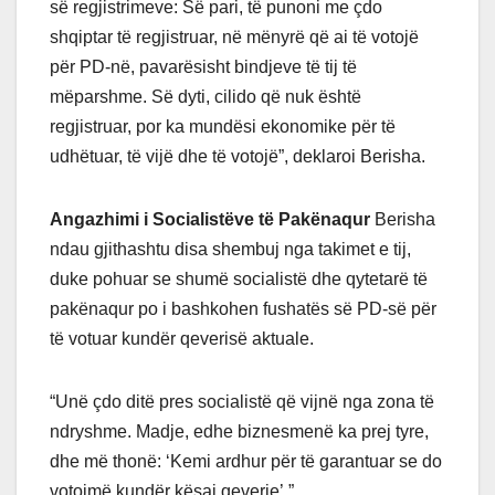
së regjistrimeve: Së pari, të punoni me çdo
shqiptar të regjistruar, në mënyrë që ai të votojë
për PD-në, pavarësisht bindjeve të tij të
mëparshme. Së dyti, cilido që nuk është
regjistruar, por ka mundësi ekonomike për të
udhëtuar, të vijë dhe të votojë”, deklaroi Berisha.
Angazhimi i Socialistëve të Pakënaqur
Berisha
ndau gjithashtu disa shembuj nga takimet e tij,
duke pohuar se shumë socialistë dhe qytetarë të
pakënaqur po i bashkohen fushatës së PD-së për
të votuar kundër qeverisë aktuale.
“Unë çdo ditë pres socialistë që vijnë nga zona të
ndryshme. Madje, edhe biznesmenë ka prej tyre,
dhe më thonë: ‘Kemi ardhur për të garantuar se do
votojmë kundër kësaj qeverie’.”