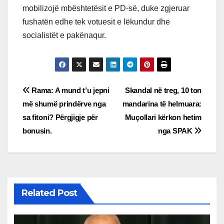
mobilizojë mbështetësit e PD-së, duke zgjeruar
fushatën edhe tek votuesit e lëkundur dhe
socialistët e pakënaqur.
Post
Rama: A mund t’u jepni
Skandal në treg, 10 ton
më shumë prindërve nga
mandarina të helmuara:
navigation
sa fitoni? Përgjigje për
Muçollari kërkon hetim
bonusin.
nga SPAK
Related Post