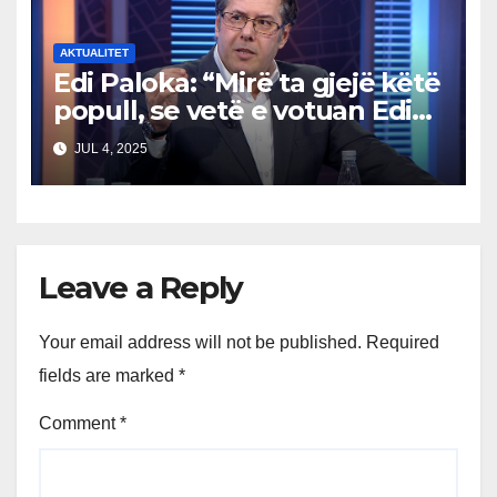
AKTUALITET
Edi Paloka: “Mirë ta gjejë këtë
popull, se vetë e votuan Edi
Ramën. Ç’kanë që ankohen
JUL 4, 2025
tani?”
Leave a Reply
Your email address will not be published.
Required
fields are marked
*
Comment
*