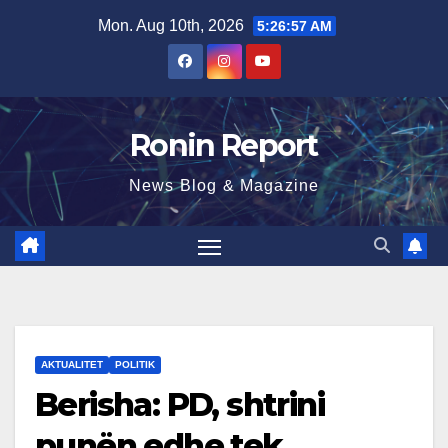
Skip
Mon. Aug 10th, 2026
5:26:58 AM
to
content
Ronin Report
News Blog & Magazine
AKTUALITET
POLITIK
Berisha: PD, shtrini
punën edhe tek