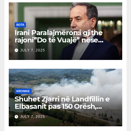
barrikada!”
BOTA
Irani Paralajmëron:i gjithe
rajoni”Do të Vuajë” nëse
Izraeli Nuk Mbahet
JULY 7, 2025
Përgjegjës
KRONIKE
Shuhet Zjarri në Landfillin e
Elbasanit pas 150 Orësh,
Fillon Vlerësimi i Dëmeve
JULY 7, 2025