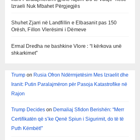
Izraeli Nuk Mbahet Përgjegjës
Shuhet Zjarri në Landfillin e Elbasanit pas 150
Orësh, Fillon Vlerësimi i Dëmeve
Ermal Dredha ne bashkine Vlore : “I kërkova unë
shkarkimet”
Trump
on
Rusia Ofron Ndërmjetësim Mes Izraelit dhe
Iranit: Putin Paralajmëron për Pasoja Katastrofike në
Rajon
Trump Decides
on
Demaliaj Sfidon Berishën: “Merr
Certifikatën që s’ke Qenë Spiun i Sigurimit, do të të
Puth Këmbët!”