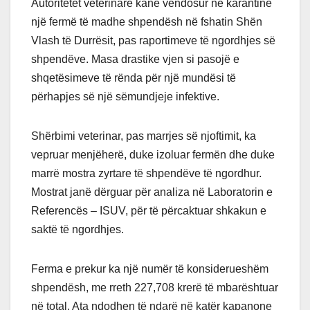
Autoritetet veterinare kanë vendosur në karantinë
një fermë të madhe shpendësh në fshatin Shën
Vlash të Durrësit, pas raportimeve të ngordhjes së
shpendëve. Masa drastike vjen si pasojë e
shqetësimeve të rënda për një mundësi të
përhapjes së një sëmundjeje infektive.
Shërbimi veterinar, pas marrjes së njoftimit, ka
vepruar menjëherë, duke izoluar fermën dhe duke
marrë mostra zyrtare të shpendëve të ngordhur.
Mostrat janë dërguar për analiza në Laboratorin e
Referencës – ISUV, për të përcaktuar shkakun e
saktë të ngordhjes.
Ferma e prekur ka një numër të konsiderueshëm
shpendësh, me rreth 227,708 krerë të mbarështuar
në total. Ata ndodhen të ndarë në katër kapanone