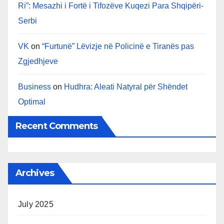
Ri”: Mesazhi i Fortë i Tifozëve Kuqezi Para Shqipëri-
Serbi
VK
on
“Furtunë” Lëvizje në Policinë e Tiranës pas
Zgjedhjeve
Business
on
Hudhra: Aleati Natyral për Shëndet
Optimal
Recent Comments
Archives
July 2025