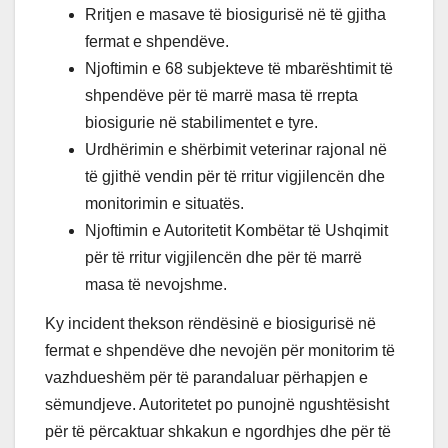
Rritjen e masave të biosigurisë në të gjitha
fermat e shpendëve.
Njoftimin e 68 subjekteve të mbarështimit të
shpendëve për të marrë masa të rrepta
biosigurie në stabilimentet e tyre.
Urdhërimin e shërbimit veterinar rajonal në
të gjithë vendin për të rritur vigjilencën dhe
monitorimin e situatës.
Njoftimin e Autoritetit Kombëtar të Ushqimit
për të rritur vigjilencën dhe për të marrë
masa të nevojshme.
Ky incident thekson rëndësinë e biosigurisë në
fermat e shpendëve dhe nevojën për monitorim të
vazhdueshëm për të parandaluar përhapjen e
sëmundjeve. Autoritetet po punojnë ngushtësisht
për të përcaktuar shkakun e ngordhjes dhe për të