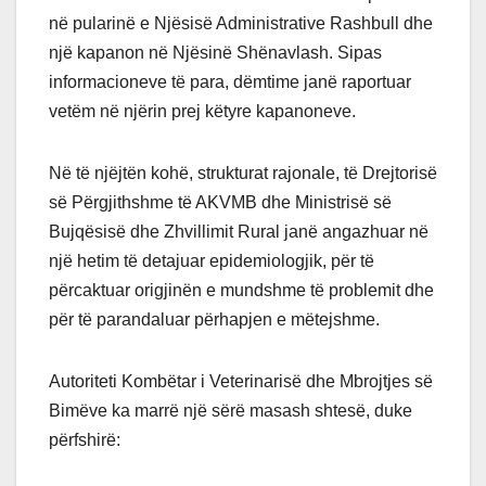
në pularinë e Njësisë Administrative Rashbull dhe
një kapanon në Njësinë Shënavlash. Sipas
informacioneve të para, dëmtime janë raportuar
vetëm në njërin prej këtyre kapanoneve.
Në të njëjtën kohë, strukturat rajonale, të Drejtorisë
së Përgjithshme të AKVMB dhe Ministrisë së
Bujqësisë dhe Zhvillimit Rural janë angazhuar në
një hetim të detajuar epidemiologjik, për të
përcaktuar origjinën e mundshme të problemit dhe
për të parandaluar përhapjen e mëtejshme.
Autoriteti Kombëtar i Veterinarisë dhe Mbrojtjes së
Bimëve ka marrë një sërë masash shtesë, duke
përfshirë: