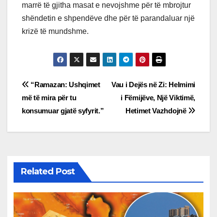
marrë të gjitha masat e nevojshme për të mbrojtur
shëndetin e shpendëve dhe për të parandaluar një
krizë të mundshme.
Post
“Ramazan: Ushqimet
Vau i Dejës në Zi: Helmimi
më të mira për tu
i Fëmijëve, Një Viktimë,
navigation
konsumuar gjatë syfyrit.”
Hetimet Vazhdojnë
Related Post