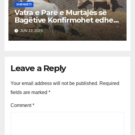
SHENDETI
Vatra e Parë e Murtajës së
Bagëtive Konfirmohet edhe
në Korçë, Alarm në Jug
JUN 13, 2025
Leave a Reply
Your email address will not be published.
Required
fields are marked
*
Comment
*