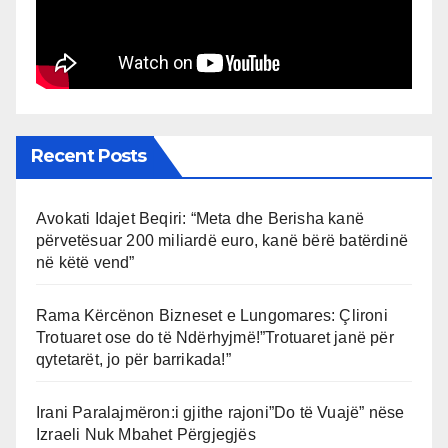
Recent Posts
Avokati Idajet Beqiri: “Meta dhe Berisha kanë
përvetësuar 200 miliardë euro, kanë bërë batërdinë
në këtë vend”
Rama Kërcënon Bizneset e Lungomares: Çlironi
Trotuaret ose do të Ndërhyjmë!”Trotuaret janë për
qytetarët, jo për barrikada!”
Irani Paralajmëron:i gjithe rajoni”Do të Vuajë” nëse
Izraeli Nuk Mbahet Përgjegjës