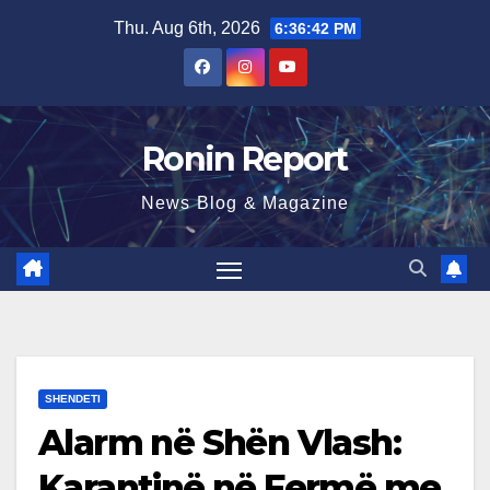
Skip
Thu. Aug 6th, 2026
6:36:43 PM
to
content
Ronin Report
News Blog & Magazine
SHENDETI
Alarm në Shën Vlash:
Karantinë në Fermë me