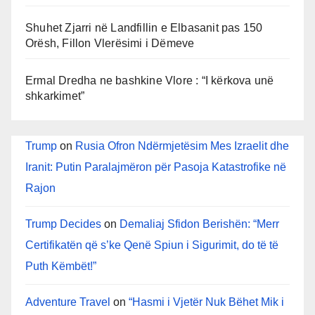
Shuhet Zjarri në Landfillin e Elbasanit pas 150
Orësh, Fillon Vlerësimi i Dëmeve
Ermal Dredha ne bashkine Vlore : “I kërkova unë
shkarkimet”
Trump
on
Rusia Ofron Ndërmjetësim Mes Izraelit dhe
Iranit: Putin Paralajmëron për Pasoja Katastrofike në
Rajon
Trump Decides
on
Demaliaj Sfidon Berishën: “Merr
Certifikatën që s’ke Qenë Spiun i Sigurimit, do të të
Puth Këmbët!”
Adventure Travel
on
“Hasmi i Vjetër Nuk Bëhet Mik i