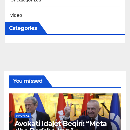
video
Categories
You missed
KRONIKE
Avokati Idajet Beqiri: “Meta