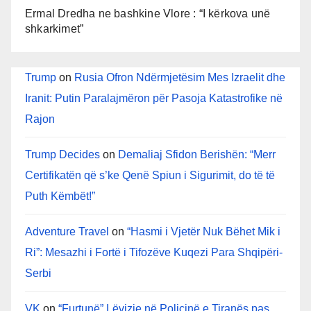
Ermal Dredha ne bashkine Vlore : “I kërkova unë
shkarkimet”
Trump
on
Rusia Ofron Ndërmjetësim Mes Izraelit dhe
Iranit: Putin Paralajmëron për Pasoja Katastrofike në
Rajon
Trump Decides
on
Demaliaj Sfidon Berishën: “Merr
Certifikatën që s’ke Qenë Spiun i Sigurimit, do të të
Puth Këmbët!”
Adventure Travel
on
“Hasmi i Vjetër Nuk Bëhet Mik i
Ri”: Mesazhi i Fortë i Tifozëve Kuqezi Para Shqipëri-
Serbi
VK
on
“Furtunë” Lëvizje në Policinë e Tiranës pas