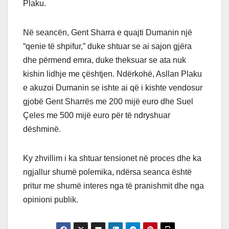
Plaku.
Në seancën, Gent Sharra e quajti Dumanin një
“qenie të shpifur,” duke shtuar se ai sajon gjëra
dhe përmend emra, duke theksuar se ata nuk
kishin lidhje me çështjen. Ndërkohë, Asllan Plaku
e akuzoi Dumanin se ishte ai që i kishte vendosur
gjobë Gent Sharrës me 200 mijë euro dhe Suel
Çeles me 500 mijë euro për të ndryshuar
dëshminë.
Ky zhvillim i ka shtuar tensionet në proces dhe ka
ngjallur shumë polemika, ndërsa seanca është
pritur me shumë interes nga të pranishmit dhe nga
opinioni publik.