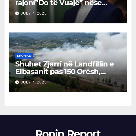
rajoni”Do të Vuajë” nëse
Izraeli Nuk Mbahet
JULY 7, 2025
Përgjegjës
KRONIKE
Shuhet Zjarri në Landfillin e
Elbasanit pas 150 Orësh,
Fillon Vlerësimi i Dëmeve
JULY 7, 2025
Ronin Report