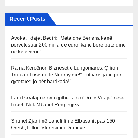
Recent Posts
Avokati Idajet Beqiri: “Meta dhe Berisha kanë
përvetësuar 200 miliardë euro, kanë bërë batërdinë
në këtë vend”
Rama Kërcënon Bizneset e Lungomares: Çlironi
Trotuaret ose do të Ndërhyjmë!”Trotuaret janë për
qytetarët, jo për barrikada!”
Irani Paralajmëron:i gjithe rajoni”Do të Vuajë” nëse
Izraeli Nuk Mbahet Përgjegjës
Shuhet Zjarri në Landfillin e Elbasanit pas 150
Orësh, Fillon Vlerësimi i Dëmeve