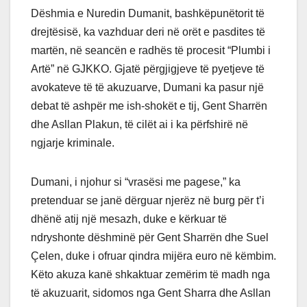
Dëshmia e Nuredin Dumanit, bashkëpunëtorit të
drejtësisë, ka vazhduar deri në orët e pasdites të
martën, në seancën e radhës të procesit “Plumbi i
Artë” në GJKKO. Gjatë përgjigjeve të pyetjeve të
avokateve të të akuzuarve, Dumani ka pasur një
debat të ashpër me ish-shokët e tij, Gent Sharrën
dhe Asllan Plakun, të cilët ai i ka përfshirë në
ngjarje kriminale.
Dumani, i njohur si “vrasësi me pagese,” ka
pretenduar se janë dërguar njerëz në burg për t’i
dhënë atij një mesazh, duke e kërkuar të
ndryshonte dëshminë për Gent Sharrën dhe Suel
Çelen, duke i ofruar qindra mijëra euro në këmbim.
Këto akuza kanë shkaktuar zemërim të madh nga
të akuzuarit, sidomos nga Gent Sharra dhe Asllan