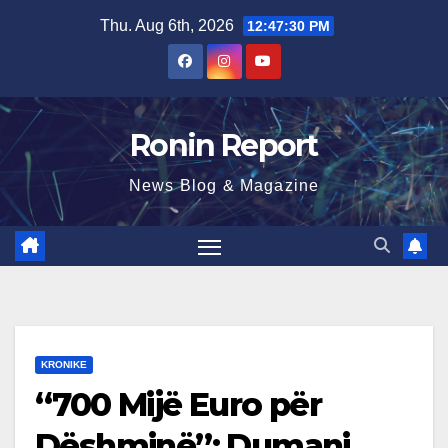
Skip
Thu. Aug 6th, 2026
12:47:31 PM
to
content
Ronin Report
News Blog & Magazine
KRONIKE
“700 Mijë Euro për
Dëshminë”: Dumani