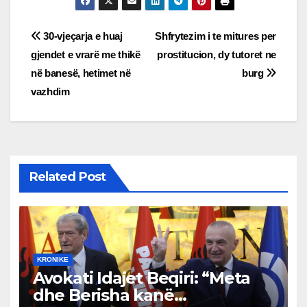
Post
30-vjeçarja e huaj
Shfrytezim i te mitures per
gjendet e vrarë me thikë
prostitucion, dy tutoret ne
navigation
në banesë, hetimet në
burg
vazhdim
Related Post
KRONIKE
Avokati Idajet Beqiri: “Meta
dhe Berisha kanë