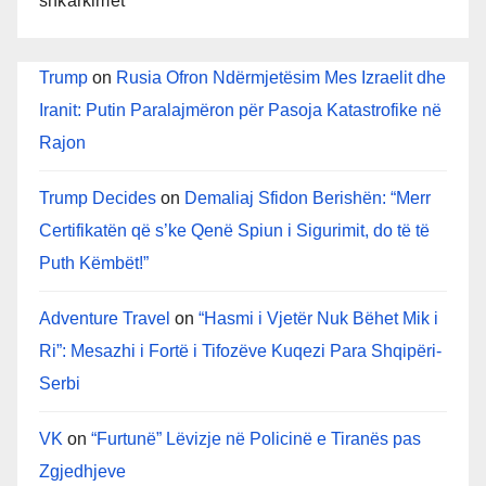
shkarkimet”
Trump
on
Rusia Ofron Ndërmjetësim Mes Izraelit dhe
Iranit: Putin Paralajmëron për Pasoja Katastrofike në
Rajon
Trump Decides
on
Demaliaj Sfidon Berishën: “Merr
Certifikatën që s’ke Qenë Spiun i Sigurimit, do të të
Puth Këmbët!”
Adventure Travel
on
“Hasmi i Vjetër Nuk Bëhet Mik i
Ri”: Mesazhi i Fortë i Tifozëve Kuqezi Para Shqipëri-
Serbi
VK
on
“Furtunë” Lëvizje në Policinë e Tiranës pas
Zgjedhjeve