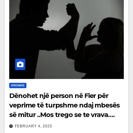
KRONIKE
Dënohet një person në Fier për
veprime të turpshme ndaj mbesës
së mitur ..Mos trego se te vrava….
FEBRUARY 4, 2025