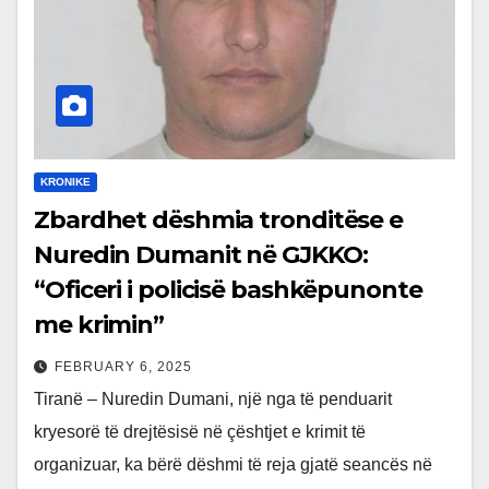
KRONIKE
Zbardhet dëshmia tronditëse e
Nuredin Dumanit në GJKKO:
“Oficeri i policisë bashkëpunonte
me krimin”
FEBRUARY 6, 2025
Tiranë – Nuredin Dumani, një nga të penduarit
kryesorë të drejtësisë në çështjet e krimit të
organizuar, ka bërë dëshmi të reja gjatë seancës në