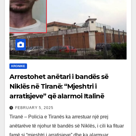
KRONIKE
Arrestohet anëtari i bandës së
Niklës në Tiranë: “Mjeshtri i
arratisjeve” që alarmoi Italinë
FEBRUARY 5, 2025
Tiranë – Policia e Tiranës ka arrestuar një prej
anëtarëve të njohur të bandës së Niklës, i cili ka fituar
famë si “mjeshtri i arratisjeve” dhe ka alarmuar