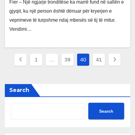
Fier – Një ngjarje tronditëse ka marrë fund në sallën e
gjyqit, ku një person është dënuar për kryerjen e
veprimeve të turpshme ndaj mbesës së tij të mitur.
Vendimi…
Posts
1
…
39
40
41
pagination
Search
Search