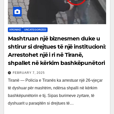
KRONIKE
UNCATEGORIZED
Mashtruan një biznesmen duke u
shtirur si drejtues të një institucioni:
Arrestohet një i ri në Tiranë,
shpallet në kërkim bashkëpunëtori
FEBRUARY 7, 2025
Tiranë — Policia e Tiranës ka arrestuar një 26-vjeçar
të dyshuar për mashtrim, ndërsa shpalli në kërkim
bashkëpunëtorin e tij. Sipas burimeve zyrtare, të
dyshuarit u paraqitën si drejtues të…