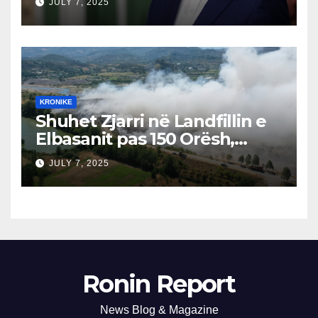
JULY 7, 2025
Përgjegjës
KRONIKE
Shuhet Zjarri në Landfillin e
Elbasanit pas 150 Orësh,
Fillon Vlerësimi i Dëmeve
JULY 7, 2025
Ronin Report
News Blog & Magazine