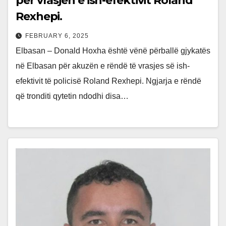
për vrasjen e ish-efektivit Roland
Rexhepi.
FEBRUARY 6, 2025
Elbasan – Donald Hoxha është vënë përballë gjykatës
në Elbasan për akuzën e rëndë të vrasjes së ish-
efektivit të policisë Roland Rexhepi. Ngjarja e rëndë
që tronditi qytetin ndodhi disa…