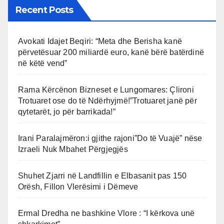
Recent Posts
Avokati Idajet Beqiri: “Meta dhe Berisha kanë
përvetësuar 200 miliardë euro, kanë bërë batërdinë
në këtë vend”
Rama Kërcënon Bizneset e Lungomares: Çlironi
Trotuaret ose do të Ndërhyjmë!”Trotuaret janë për
qytetarët, jo për barrikada!”
Irani Paralajmëron:i gjithe rajoni”Do të Vuajë” nëse
Izraeli Nuk Mbahet Përgjegjës
Shuhet Zjarri në Landfillin e Elbasanit pas 150
Orësh, Fillon Vlerësimi i Dëmeve
Ermal Dredha ne bashkine Vlore : “I kërkova unë