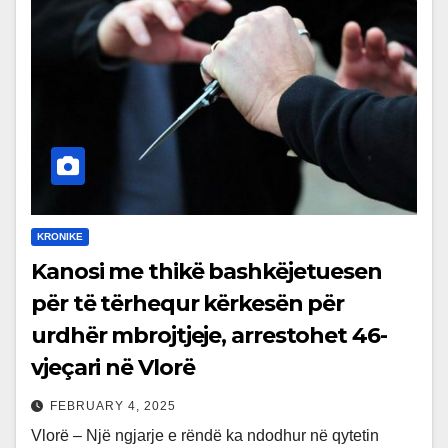
KRONIKE
Kanosi me thikë bashkëjetuesen
për të tërhequr kërkesën për
urdhër mbrojtjeje, arrestohet 46-
vjeçari në Vlorë
FEBRUARY 4, 2025
Vlorë – Një ngjarje e rëndë ka ndodhur në qytetin